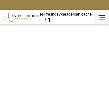
[esi freshdev-headercart cache="private"
ttl="0"]
Terug naar overzicht