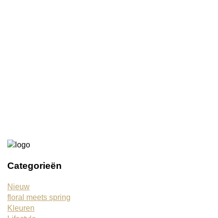
Binnen deze collectie
Merken LilyFlame
Lily-Flame geurkaars Springtime
€14,95
Categorieën
Nieuw
floral meets spring
Kleuren