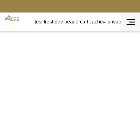
[esi freshdev-headercart cache="private" ttl="0"]
Terug naar overzicht
Geurensensatie
LilyFlame geurkaars
Daffodils & Dandelions
Daffodils & Dandelions, Sunny side up!
De favoriete bloemen van de lente – onkruid is slechts
een bloem op de verkeerde plaats.
Deze geurkaars is echt de moeite waard om het te
proberen, als je je ogen kunt afhouden van de felgele