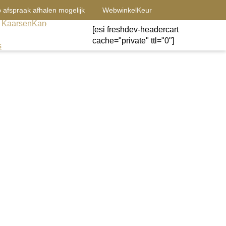
 afspraak afhalen mogelijk
WebwinkelKeur
Kaarsen
Kandelaars
Sale
Windlichten
[esi freshdev-headercart
Contact
wonen
cache="private" ttl="0"]
s
tulpen-x3-
r in huis met deze real touch
3 hoogwaardige,
 paarse tulpen voelt én oogt
het veld komen. Perfect voor een