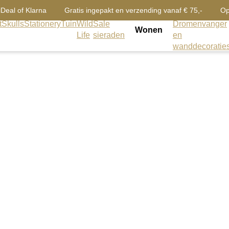
iDeal of Klarna
Gratis ingepakt en verzending vanaf € 75,-
Op
t
Skulls
Stationery
Tuin
Wild
Sale
Dromenvanger
Wonen
Life
sieraden
en
wanddecoratie
Bloemen
Zijden-
paars
Breng het voorjaa
zijden tulpen!
Het bosje bevat 
superrealistische
alsof ze net van 