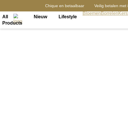
Chique en betaalbaar
Veilig betalen met 
Bloemen
Borrelen
Kers
All
Nieuw
Lifestyle
Products
Terug naar overzicht