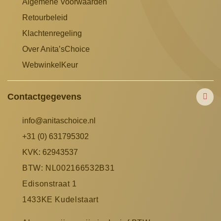
Algemene Voorwaarden
Retourbeleid
Klachtenregeling
Over Anita’sChoice
WebwinkelKeur
Contactgegevens
info@anitaschoice.nl
+31 (0) 631795302
KVK: 62943537
BTW: NL002166532B31
Edisonstraat 1
1433KE Kudelstaart