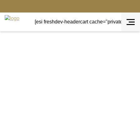
[esi freshdev-headercart cache="private" ttl="0"]
Sale wonen
Sale wonen is de pagina waar alles komt te
staan wat uit onze wooncollectie gaat en dus