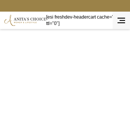
[esi freshdev-headercart cache="private"
ttl="0"]
Terug naar overzicht
AANBIEDING!