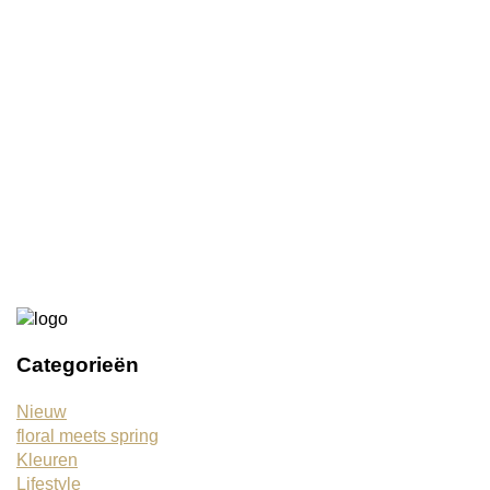
Ketting bol hart wit
€7,95
€1,00
Armband bangle blauw
€5,00
€0,50
Categorieën
Nieuw
floral meets spring
Kleuren
Lifestyle