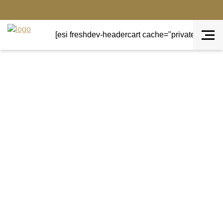
[esi freshdev-headercart cache="private" ttl="0"]
Terug naar overzicht
Aanbieding!
Sale sieraden
Armband Cynthia H
Design rood
Armband rood kalfsleer met metalen nikkelvrije plaat
Message on a bracelet for positive energy.