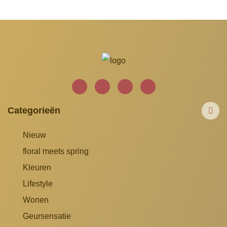
Categorieën
Nieuw
floral meets spring
Kleuren
Lifestyle
Wonen
Geursensatie