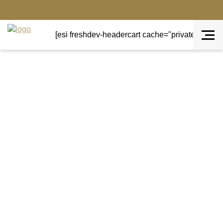
[esi freshdev-headercart cache="private" ttl="0"]
Terug naar overzicht
AANBIEDING!
Sale sieraden
Armband inspire cognac
Cynthia H Design
Armband inspire cognac van Cynthia H Design.
De armband is van cognac kalfsleer met een metalen
nikkelvrije plaat waar de tekst in gegraveerd staat.