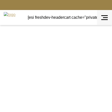
[esi freshdev-headercart cache="private" ttl="0"]
Terug naar overzicht
Aanbieding!
Goud
Gouden hart LOVE
Metaal gouden hart LOVE. Subtiel en mooi van
eenvoud.
Een kleine naaldspijker in de muur is voldoende om