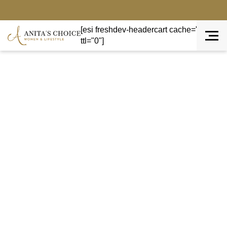
[esi freshdev-headercart cache="private"
ttl="0"]
Terug naar overzicht
AANBIEDING!