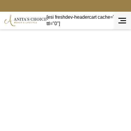
[esi freshdev-headercart cache="private"
ttl="0"]
Terug naar overzicht