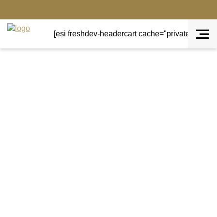
[esi freshdev-headercart cache="private" ttl="0"]
Terug naar overzicht
Handed By
Handedby Tas Africanos
wit/zwart met geel
De HandedBy tas Africanos wit/zwart met hengsel en
rits in de kleur geel.
Een kleine tas met rits heeft mooie prints geinspireerd
door het Africaanse continent.