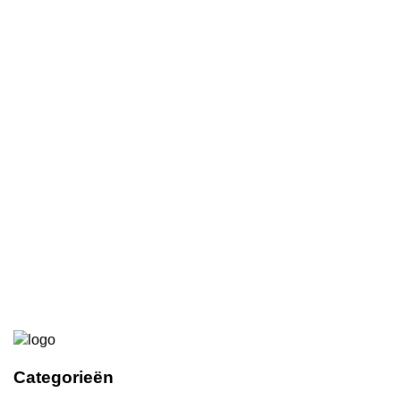
€9,10
€3,50
Imbarro Armband wit stof
€5,00
€0,50
Kinder armband turquoise
€3,95
€0,50
Categorieën