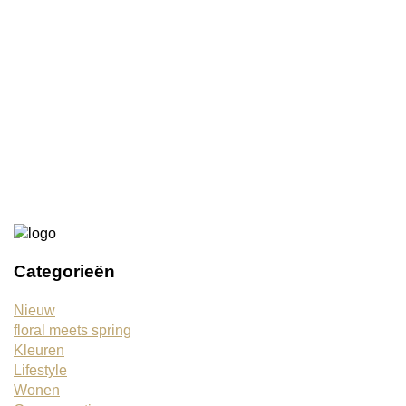
€10,00
€1,50
Rieten mand
€16,95
Categorieën
Nieuw
floral meets spring
Kleuren
Lifestyle
Wonen