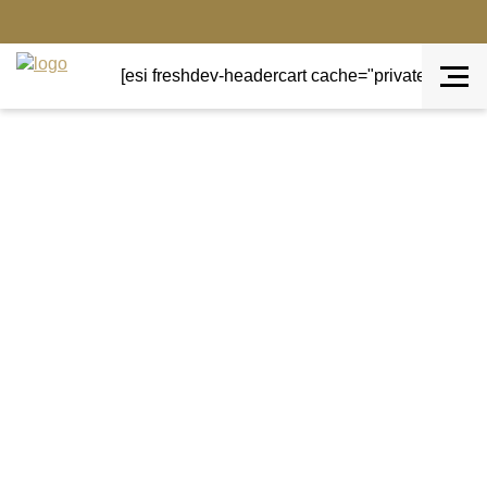
[esi freshdev-headercart cache="private" ttl="0"]
Terug naar overzicht
Tuin
Windlicht groen M
Windlicht groen M van metaal.
Mooie afwerkingen in Bohemian stijl voor een dikke
kaars. Wil je er een waxinelicht in zet deze dan in een
cilinder vaasje en het windlicht kan direct mee naar
buiten zonder dat je vlam uit gaat.