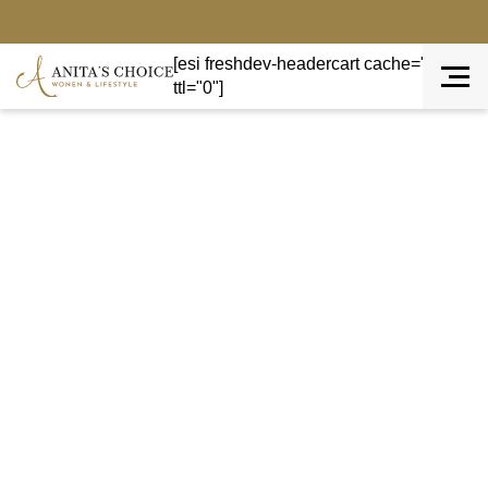
[esi freshdev-headercart cache="private"
ttl="0"]
Terug naar overzicht