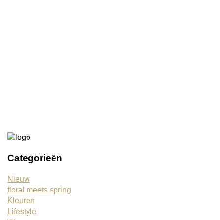
Windlicht groen M
€11,50
Rustik Lys tuinkaars in blik eucalyptus
€19,95
€17,95
Categorieën
Nieuw
floral meets spring
Kleuren
Lifestyle