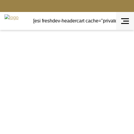
[esi freshdev-headercart cache="private" ttl="0"]
Terug naar overzicht
Aanbieding!
Sale wonen
VW classic blauw
Stoere volkswagen VW hanger met driftwood en
stenen.
Mooie jeansblauwe kleur en is bevestigt aan een
robuust touw.
Leuke decoratie voor onder je veranda of
overkapping.