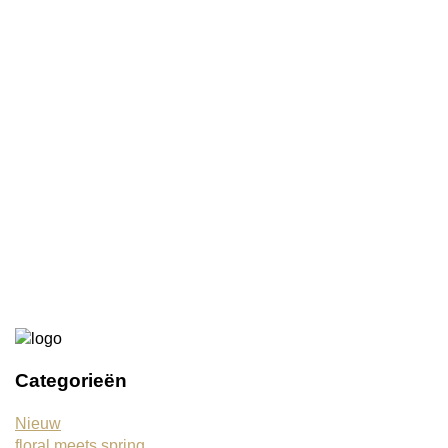
Rustik Lys kaars sculpture bloom apricot
€7,25
Zijden tulpen x3 roze
€5,45
Categorieën
Nieuw
floral meets spring