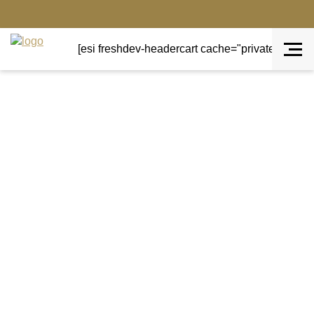
[esi freshdev-headercart cache="private" ttl="0"]
Terug naar overzicht
Floral meets Spring
Rustik Lys dinerkaars
Apple green
Een sfeervol diner, een knusse avond of een mooi
gedekte tafel, kaarslicht maakt het compleet. Maar
niet alle kaarsen zijn gelijk. Als je op zoek bent naar
een duurzame, kwalitatieve en milieuvriendelijke