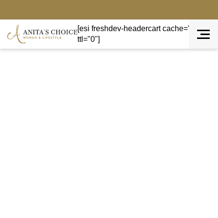
[esi freshdev-headercart cache="private"
ttl="0"]
Terug naar overzicht
AANBIEDING!