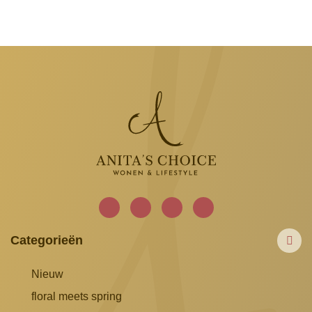
€7,50
€12,50
Categorieën
Nieuw
floral meets spring