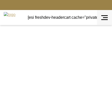
[esi freshdev-headercart cache="private" ttl="0"]
Terug naar overzicht
Dromenvanger en wanddecoraties
Dromenvanger zwart 80cm
De dromenvanger zwart heeft een ring van bamboo
met daarin een prachtig web.
De veren van de dromenvanger hangen aan mooie
zwarte velours linten en zijn voorzien van mooie
kralen.
Afmeting: 80 x 23 cm