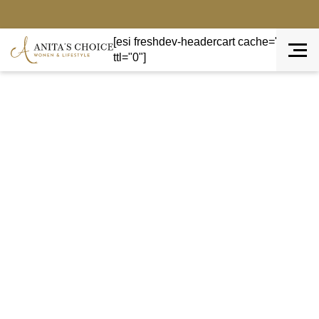
[esi freshdev-headercart cache="private"
ttl="0"]
Terug naar overzicht