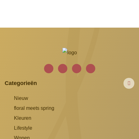
Categorieën
Nieuw
floral meets spring
Kleuren
Lifestyle
Wonen