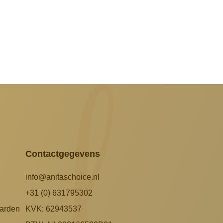
Contactgegevens
info@anitaschoice.nl
+31 (0) 631795302
arden
KVK: 62943537