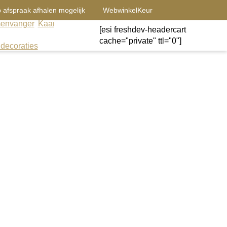
 afspraak afhalen mogelijk
WebwinkelKeur
envanger
Kaarsen
Kandelaars
Sale
Windlichten
[esi freshdev-headercart
Contact
wonen
cache="private" ttl="0"]
decoraties