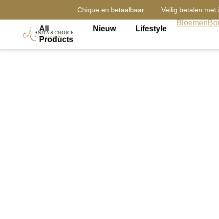
Chique en betaalbaar
Veilig betalen met 
Bloemen
Bor
All
Nieuw
Lifestyle
Products