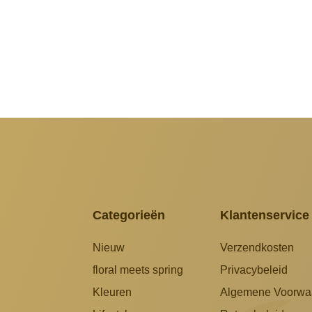
Categorieën
Klantenservice
Nieuw
Verzendkosten
floral meets spring
Privacybeleid
Kleuren
Algemene Voorwa