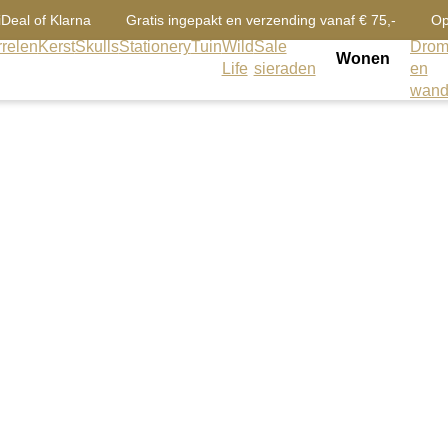
iDeal of Klarna
Gratis ingepakt en verzending vanaf € 75,-
Op
relen
Kerst
Skulls
Stationery
Tuin
Wild
Sale
Drom
Wonen
Life
sieraden
en
wand
Kandelaars
Kandelaars in alle vormen en maten maar ook diverse