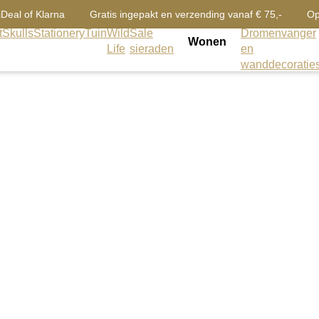
iDeal of Klarna
Gratis ingepakt en verzending vanaf € 75,-
Op
t
Skulls
Stationery
Tuin
Wild
Sale
Dromenvanger
Wonen
Life
sieraden
en
Woonaccessoires &
wanddecoratie
lifestyle producten;
stijlvolle items met
karakter
Ontdek onze bijzondere collectie woonaccessoires en
lifestyle producten die jouw interieur én dagelijks leven
extra sfeer en karakter geven. Of je nu op zoek bent naar
een origineel cadeau of een stijlvolle aanvulling voor je
huis, bij ons vind je het allemaal.