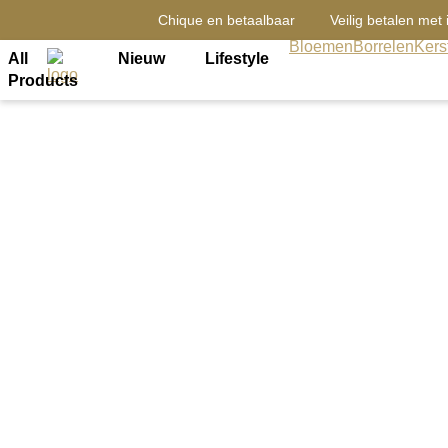
Chique en betaalbaar
Veilig betalen met 
Bloemen
Borrelen
Kers
All
Nieuw
Lifestyle
Products