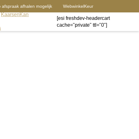
 afspraak afhalen mogelijk
WebwinkelKeur
Kaarsen
Kandelaars
Sale
Windlichten
[esi freshdev-headercart
Contact
wonen
cache="private" ttl="0"]
s